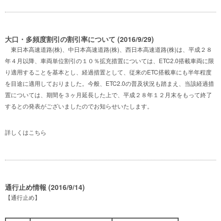
大口・多頻度割引の割引率について (2016/9/29)
東日本高速道路(株)、中日本高速道路(株)、西日本高速道路(株)は、平成２８
年４月以降、車両単位割引の１０％拡充措置については、ETC2.0搭載車両に限
り適用することを基本とし、経過措置として、従来のETC搭載車にも半年程度
を目途に適用しておりました。今般、ETC2.0の普及状況も踏まえ、当該経過措
置については、期間を３ヶ月延長した上で、平成２８年１２月末をもって終了
するとの発表がございましたのでお知らせいたします。
詳しくは
こちら
通行止め情報 (2016/9/14)
【通行止め】