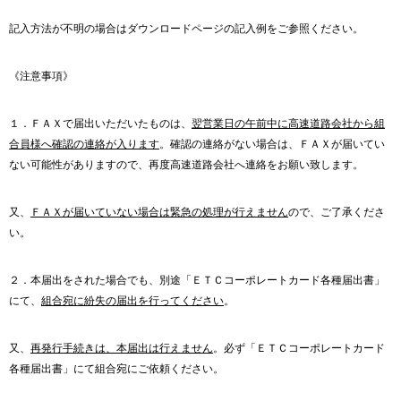
記入方法が不明の場合はダウンロードページの記入例をご参照ください。
《注意事項》
１．ＦＡＸで届出いただいたものは、
翌営業日の午前中に高速道路会社から組
合員様へ確認の連絡が入ります
。確認の連絡がない場合は、ＦＡＸが届いてい
ない可能性がありますので、再度高速道路会社へ連絡をお願い致します。
又、
ＦＡＸが届いていない場合は緊急の処理が行えません
ので、ご了承くださ
い。
２．本届出をされた場合でも、別途「ＥＴＣコーポレートカード各種届出書」
にて、
組合宛に紛失の届出を行ってください
。
又、
再発行手続きは、本届出は行えません
。必ず「ＥＴＣコーポレートカード
各種届出書」にて組合宛にご依頼ください。