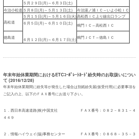
５月２９日(月)～６月３日(土)
今治小松道
５月８日(月)～５月１３日(土)
今治湯ノ浦ＩＣ⇔いよ小松ＩＣ
５月１５日(月)～５月１６日(火)
高松西ＩＣ上り線出口ランプ
高松道
６月５日(月)～６月１０日(土)
鳴門ＩＣ⇔高松西ＩＣ
徳島道
鳴門ＪＣＴ⇔徳島ＩＣ
６月１２日(月)～６月１７日(土)
年末年始休業期間におけるETCｺｰﾎﾟﾚｰﾄｶｰﾄﾞ紛失時のお取扱いについ
て (2016/12/28)
年末年始休業期間に紛失等が発生した場合は別紙紛失届(仮受付用)に必要事項を
ご記入の上、以下のＦＡＸ番号にお送り下さい。
１．西日本高速道路(株)中国支社 ＦＡＸ番号：０８２－８３１－４
４４９
２．情報ハイウェイ(協)事務センター ＦＡＸ番号：０８６８－３５－３