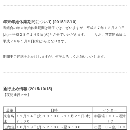
年末年始休業期間について (2015/12/10)
当組合の年末年始休業期間は勝手ではございますが、平成２７年１２月３０日
(水)～平成２８年１月５日(火)とさせていただきます。 なお、営業開始日は
平成２８年１月６日(水)からとなります。
期間中ご迷惑をおかけしますが、何卒よろしくお願いいたします。
通行止め情報 (2015/10/15)
【夜間通行止め】
道路
日時
インター
東名高
１１月２４日(火)１９：００～１１月２５日(水)
御殿場ＪＣＴ⇔沼津
速
７：００
ＩＣ
山陰道
１０月１９日(月)２２：００～翌６：００
出雲ＩＣ⇔斐川ＩＣ