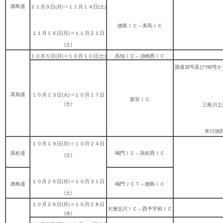
徳島道
１１月９日(月)⇒１１月１４日(土)
徳島ＩＣ⇔美馬ＩＣ
１１月１６日(月)⇒１１月２１日
(土)
１０月５日(月)⇒１０月１０日(土)
高知ＩＣ⇔須崎西ＩＣ
国道32号及び192
高知道
１０月１３日(火)⇒１０月１７日
新宮ＩＣ
(土)
三島川之
井川池田
１０月１９日(月)⇒１０月２４日
高松道
鳴門ＩＣ⇔高松西ＩＣ
(土)
１０月２６日(月)⇒１０月３１日
徳島道
鳴門ＪＣＴ⇔徳島ＩＣ
(土)
１０月２６日(月)⇒１０月２８日
大洲北只ＩＣ⇔西予宇和ＩＣ
(水)