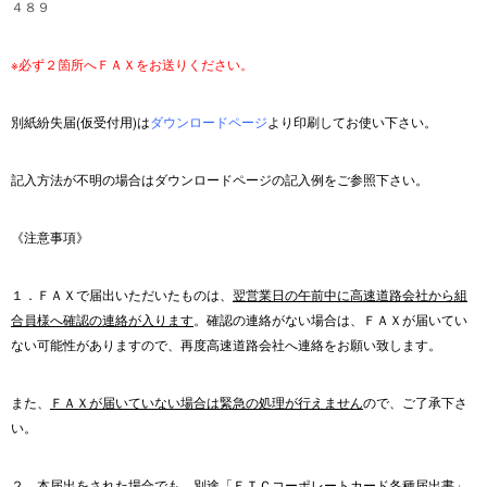
４８９
※必ず２箇所へＦＡＸをお送りください。
別紙紛失届(仮受付用)は
ダウンロードページ
より印刷してお使い下さい。
記入方法が不明の場合はダウンロードページの記入例をご参照下さい。
《注意事項》
１．ＦＡＸで届出いただいたものは、
翌営業日の午前中に高速道路会社から組
合員様へ確認の連絡が入ります
。確認の連絡がない場合は、ＦＡＸが届いてい
ない可能性がありますので、再度高速道路会社へ連絡をお願い致します。
また、
ＦＡＸが届いていない場合は緊急の処理が行えません
ので、ご了承下さ
い。
２．本届出をされた場合でも、別途「ＥＴＣコーポレートカード各種届出書」