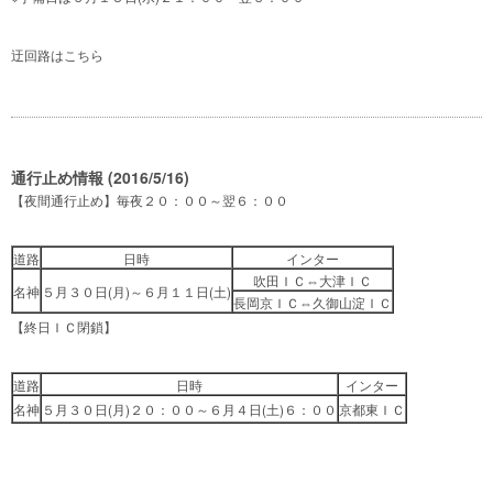
迂回路は
こちら
通行止め情報 (2016/5/16)
【夜間通行止め】毎夜２０：００～翌６：００
道路
日時
インター
吹田ＩＣ⇔大津ＩＣ
名神
５月３０日(月)～６月１１日(土)
長岡京ＩＣ⇔久御山淀ＩＣ
【終日ＩＣ閉鎖】
道路
日時
インター
名神
５月３０日(月)２０：００～６月４日(土)６：００
京都東ＩＣ