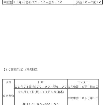
中国道
１１月４日(水)２２：００～翌６：００
津山ＩＣ⇔作東ＩＣ
【ＩＣ夜間閉鎖】※雨天順延
道路
日時
インター
１１月２４日(火)２０：００～翌６：００
大井松田ＩＣ下り線出口
１１月１６日(月)～１１月１８日(水)
東名高速
秦野中井ＩＣ下り線出口
各日２０：００～翌６：００