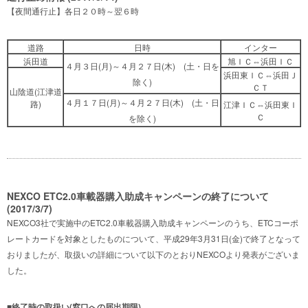
【夜間通行止】各日２０時～翌６時
道路
日時
インター
浜田道
旭ＩＣ⇔浜田ＩＣ
４月３日(月)～４月２７日(木)
(土・日を
浜田東ＩＣ⇔浜田Ｊ
除く)
ＣＴ
山陰道(江津道
４月１７日(月)～４月２７日(木)
(土・日
路)
江津ＩＣ⇔浜田東Ｉ
Ｃ
を除く)
NEXCO ETC2.0車載器購入助成キャンペーンの終了について
(2017/3/7)
NEXCO3社で実施中のETC2.0車載器購入助成キャンペーンのうち、ETCコーポ
レートカードを対象としたものについて、平成29年3月31日(金)で終了となって
おりましたが、取扱いの詳細について以下のとおりNEXCOより発表がございま
した。
■
終了時の取扱い(窓口への届出期限)