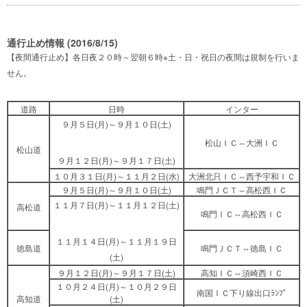
通行止め情報 (2016/8/15)
【夜間通行止め】各日夜２０時～翌朝６時※土・日・祝日の夜間は規制を行いま
せん。
道路
日時
インター
９月５日(月)～９月１０日(土)
松山ＩＣ⇔大洲ＩＣ
松山道
９月１２日(月)～９月１７日(土)
１０月３１日(月)～１１月２日(水)
大洲北只ＩＣ⇔西予宇和ＩＣ
９月５日(月)～９月１０日(土)
鳴門ＪＣＴ⇔高松西ＩＣ
１１月７日(月)～１１月１２日(土)
高松道
鳴門ＩＣ⇔高松西ＩＣ
１１月１４日(月)～１１月１９日
徳島道
鳴門ＪＣＴ⇔徳島ＩＣ
(土)
９月１２日(月)～９月１７日(土)
高知ＩＣ⇔須崎西ＩＣ
１０月２４日(月)～１０月２９日
南国ＩＣ下り線出口ﾗﾝﾌﾟ
高知道
(土)