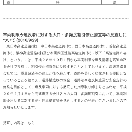
道
時
線)
車両制限令違反者に対する大口・多頻度割引停止措置等の見直しに
ついて (2016/9/29)
東日本高速道路(株)、中日本高速道路(株)、西日本高速道路(株)、首都高速道
路(株)、阪神高速道路(株)及び本州四国連絡高速道路(株)（以下「高速道路６会
社」という。）は、平成２８年１０月１日から車両制限令違反情報を高速道路
６会社で共有し、割引停止措置等に反映することとしております。高速道路６
会社では、重量超過等の違反が後を絶たず、道路を著しく劣化させる要因とな
っていることを踏まえ、道路構造物の保全、道路法令違反抑止及び安全走行の
啓発を目的として、違反車両に対する徹底した指導取り締まりとあわせ、平成
２９年４月１日から高速道路６会社各々の大口・多頻度割引において、車両制
限令違反者に対する割引停止措置等を見直しするとの発表がございましたので
お知らせいたします。
見直し内容は
こちら