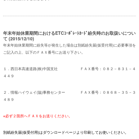
年末年始休業期間におけるETCｺｰﾎﾟﾚｰﾄｶｰﾄﾞ紛失時のお取扱いについ
て (2015/12/10)
年末年始休業期間に紛失等が発生した場合は別紙紛失届(仮受付用)に必要事項を
ご記入の上、以下のＦＡＸ番号にお送り下さい。
１．西日本高速道路(株)中国支社 ＦＡＸ番号：０８２－８３１－４
４４９
２．情報ハイウェイ(協)事務センター ＦＡＸ番号：０８６８－３５－３
４８９
※必ず２箇所へＦＡＸをお送りください。
別紙紛失届(仮受付用)はダウンロードページより印刷してお使いください。