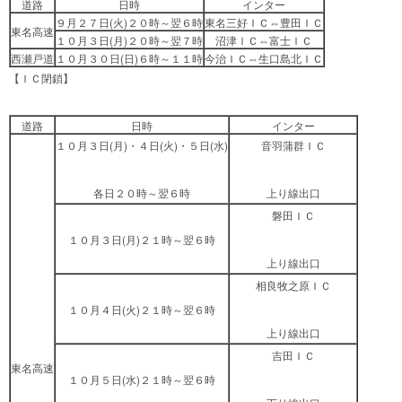
道路
日時
インター
９月２７日(火)２０時～翌６時
東名三好ＩＣ⇔豊田ＩＣ
東名高速
１０月３日(月)２０時～翌７時
沼津ＩＣ⇔富士ＩＣ
西瀬戸道
１０月３０日(日)６時～１１時
今治ＩＣ⇔生口島北ＩＣ
【ＩＣ閉鎖】
道路
日時
インター
１０月３日(月)・４日(火)・５日(水)
音羽蒲群ＩＣ
各日２０時～翌６時
上り線出口
磐田ＩＣ
１０月３日(月)２１時～翌６時
上り線出口
相良牧之原ＩＣ
１０月４日(火)２１時～翌６時
上り線出口
吉田ＩＣ
東名高速
１０月５日(水)２１時～翌６時