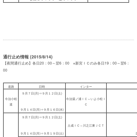
通行止め情報 (2015/8/14)
【夜間通行止め】各日20：00～翌6：00 ※新宮ＩＣのみ各日19：00～翌6：
00
道路
日時
インター
９月７日(月)⇒９月１２日(土)
今治小松
今治湯ノ浦ＩＣ⇔いよ小松Ｉ
道
Ｃ
９月１４日(月)⇒９月１６日(水)
９月７日(月)⇒９月１２日(土)
土成ＩＣ⇔川之江東ＪＣＴ
９月１４日(月)⇒９月１９日(土)