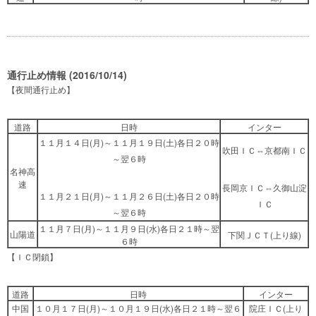
通行止め情報 (2016/10/14)
【夜間通行止め】
道路
日時
インター
１１月１４日(月)～１１月１９日(土)各日２０時
吹田ＩＣ⇔京都南ＩＣ
～翌６時
名神高
速
長岡京ＩＣ⇔久御山淀
１１月２１日(月)～１１月２６日(土)各日２０時
ＩＣ
～翌６時
１１月７日(月)～１１月９日(水)各日２１時～翌
山陽道
下関ＪＣＴ(上り線)
６時
【ＩＣ閉鎖】
道路
日時
インター
中国
１０月１７日(月)～１０月１９日(水)各日２１時～翌６
院庄ＩＣ(上り