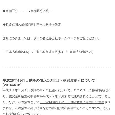
◆車種区分・・・５車種区分に統一
◆起終点間の最短距離を基本に料金を決定
詳細につきましては、以下の各道路会社ホームページをご覧ください。
中日本高速道路(株)
/
東日本高速道路(株)
/
首都高速道路(株)
平成28年4月1日以降のNEXCO大口・多頻度割引について
(2016/3/15)
平成２８年４月１日以降の車両単位割引について、ＥＴＣ２．０搭載車両に限
り、激変緩和措置の割引率が平成２９年３月末まで継続されることとなりまし
た。なお、経過措置として
、一定期間従来のＥＴＣ搭載車にも割引は適用
され
ますが、経過措置の終了時期などの詳細は現在調整中とのことですので、決定
され次第お知らせ致します。