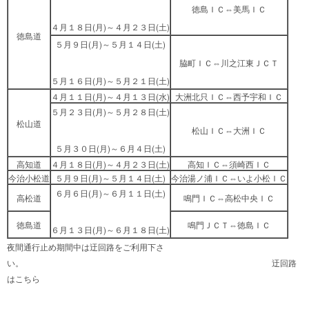
徳島ＩＣ⇔美馬ＩＣ
４月１８日(月)～４月２３日(土)
徳島道
５月９日(月)～５月１４日(土)
脇町ＩＣ⇔川之江東ＪＣＴ
５月１６日(月)～５月２１日(土)
４月１１日(月)～４月１３日(水)
大洲北只ＩＣ⇔西予宇和ＩＣ
５月２３日(月)～５月２８日(土)
松山道
松山ＩＣ⇔大洲ＩＣ
５月３０日(月)～６月４日(土)
高知道
４月１８日(月)～４月２３日(土)
高知ＩＣ⇔須崎西ＩＣ
今治小松道
５月９日(月)～５月１４日(土)
今治湯ノ浦ＩＣ⇔いよ小松ＩＣ
６月６日(月)～６月１１日(土)
高松道
鳴門ＩＣ⇔高松中央ＩＣ
徳島道
鳴門ＪＣＴ⇔徳島ＩＣ
６月１３日(月)～６月１８日(土)
夜間通行止め期間中は迂回路をご利用下さ
い。 迂回路
は
こちら