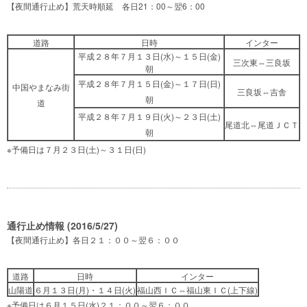
【夜間通行止め】荒天時順延 各日21：00～翌6：00
道路
日時
インター
平成２８年７月１３日(水)～１５日(金)
三次東⇔三良坂
朝
平成２８年７月１５日(金)～１７日(日)
中国やまなみ街
三良坂⇔吉舎
朝
道
平成２８年７月１９日(火)～２３日(土)
尾道北⇔尾道ＪＣＴ
朝
※予備日は７月２３日(土)～３１日(日)
通行止め情報 (2016/5/27)
【夜間通行止め】各日２１：００～翌６：００
道路
日時
インター
山陽道
６月１３日(月)・１４日(火)
福山西ＩＣ⇔福山東ＩＣ(上下線)
※予備日は６月１５日(水)２１：００～翌６：００