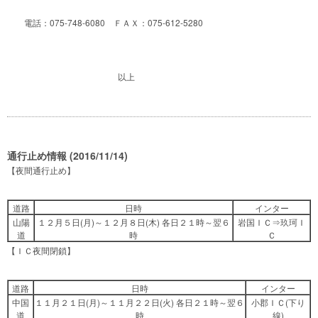
電話：075-748-6080 ＦＡＸ：075-612-5280
以上
通行止め情報 (2016/11/14)
【夜間通行止め】
道路
日時
インター
山陽
１２月５日(月)～１２月８日(木) 各日２１時～翌６
岩国ＩＣ⇒玖珂Ｉ
道
時
Ｃ
【ＩＣ夜間閉鎖】
道路
日時
インター
中国
１１月２１日(月)～１１月２２日(火) 各日２１時～翌６
小郡ＩＣ(下り
道
時
線)