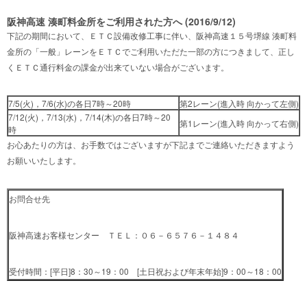
阪神高速 湊町料金所をご利用された方へ (2016/9/12)
下記の期間において、ＥＴＣ設備改修工事に伴い、阪神高速１５号堺線 湊町料
金所の「一般」レーンをＥＴＣでご利用いただた一部の方につきまして、正し
くＥＴＣ通行料金の課金が出来ていない場合がございます。
7/5(火)，7/6(水)の各日7時～20時
第2レーン(進入時 向かって左側)
7/12(火)，7/13(水)，7/14(木)の各日7時～20
第1レーン(進入時 向かって右側)
時
お心あたりの方は、お手数ではございますが下記までご連絡いただきますよう
お願いいたします。
お問合せ先
阪神高速お客様センター ＴＥＬ：０６－６５７６－１４８４
受付時間：[平日]8：30～19：00 [土日祝および年末年始]9：00～18：00