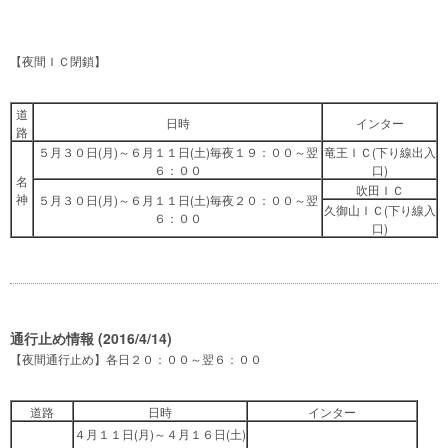
【夜間ＩＣ閉鎖】
道
日時
インター
路
５月３０日(月)～６月１１日(土)毎夜１９：００～翌
竜王ＩＣ(下り線出入
６：００
口)
名
吹田ＩＣ
神
５月３０日(月)～６月１１日(土)毎夜２０：００～翌
久御山ＩＣ(下り線入
６：００
口)
通行止め情報 (2016/4/14)
【夜間通行止め】各日２０：００～翌６：００
道路
日時
インター
４月１１日(月)～４月１６日(土)