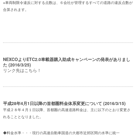
※車両制限令違反に対する点数は、６会社が管理するすべての道路の違反点数が
合算されます。
NEXCOよりETC2.0車載器購入助成キャンペーンの発表がありまし
た (2016/3/25)
リンク先はこちら！
平成28年4月1日以降の首都圏料金体系変更について (2016/3/15)
平成２８年４月１日以降、首都圏の高速道路料金は、主に以下のとおり変更さ
れることとなりました。
◆料金水準・・・現行の高速自動車国道の大都市近郊区間の水準に統一