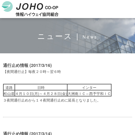
ニュース |
News
通行止め情報 (2017/3/16)
【夜間通行止】毎夜２０時～翌６時
道路
日時
インター
松山道
４月１０日(月)～４月２８日(金)
大洲南ＩＣ⇔西予宇和ＩＣ
３夜間通行止めから１４夜間通行止めに延長となりました。
通行止め情報 (2017/3/14)