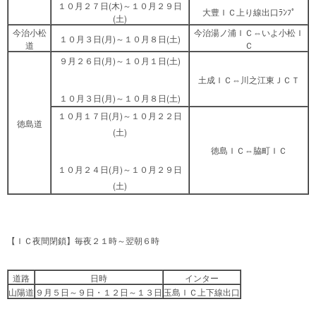
１０月２７日(木)～１０月２９日
大豊ＩＣ上り線出口ﾗﾝﾌﾟ
(土)
今治小松
今治湯ノ浦ＩＣ⇔いよ小松Ｉ
１０月３日(月)～１０月８日(土)
道
Ｃ
９月２６日(月)～１０月１日(土)
土成ＩＣ⇔川之江東ＪＣＴ
１０月３日(月)～１０月８日(土)
１０月１７日(月)～１０月２２日
徳島道
(土)
徳島ＩＣ⇔脇町ＩＣ
１０月２４日(月)～１０月２９日
(土)
【ＩＣ夜間閉鎖】毎夜２１時～翌朝６時
道路
日時
インター
山陽道
９月５日～９日・１２日～１３日
玉島ＩＣ上下線出口