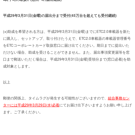
平成29年3月31日(金曜)の届出分まで受付(45万台を超えても受付継続)
(※)助成を希望される方は、平成29年3月31日(金曜)までにETC2.0車載器を新た
に購入し、セットアップ、取り付けたうえで、ETC2.0車載器の車載器管理番号
をETCコーポレートカード取扱窓口に届け出てください。期日までに提出いた
だけない場合、助成を受けることができません。また、届出事項変更届等を窓
口まで郵送いただく場合は、平成29年3月31日(金曜)受領分まで(窓口必着)を助
成対象とします。
以上
郵便の関係上、タイムラグが発生する可能性がございますので、
組合事務セン
ターには平成29年3月29日(水)必着
にてお届け出下さいますようお願い申し上げ
ます。ご了承ください。