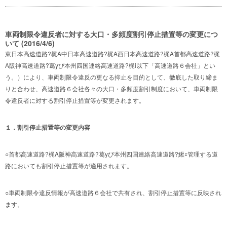
車両制限令違反者に対する大口・多頻度割引停止措置等の変更につ
いて (2016/4/6)
東日本高速道路?梶A中日本高速道路?梶A西日本高速道路?梶A首都高速道路?梶
A阪神高速道路?葛yび本州四国連絡高速道路?梶i以下「高速道路６会社」とい
う。）により、車両制限令違反の更なる抑止を目的として、徹底した取り締ま
りと合わせ、高速道路６会社各々の大口・多頻度割引制度において、車両制限
令違反者に対する割引停止措置等が変更されます。
１．割引停止措置等の変更内容
○首都高速道路?梶A阪神高速道路?葛yび本州四国連絡高速道路?鰍ｪ管理する道
路においても割引停止措置等が適用されます。
○車両制限令違反情報が高速道路６会社で共有され、割引停止措置等に反映され
ます。