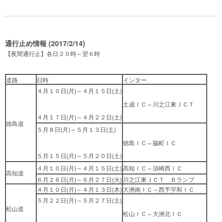
通行止め情報 (2017/2/14)
【夜間通行止】各日２０時～翌６時
道路
日時
インター
４月１０日(月)～４月１５日(土)
土成ＩＣ⇔川之江東ＪＣＴ
４月１７日(月)～４月２２日(土)
徳島道
５月８日(月)～５月１３日(土)
徳島ＩＣ⇔脇町ＩＣ
５月１５日(月)～５月２０日(土)
４月１０日(月)～４月１５日(土)
高知ＩＣ⇔須崎西ＩＣ
高知道
６月２６日(月)～６月２７日(火)
川之江東ＪＣＴ Ｂランプ
４月１０日(月)～４月１３日(木)
大洲南ＩＣ⇔西予宇和ＩＣ
５月２２日(月)～５月２７日(土)
松山道
松山ＩＣ⇔大洲北ＩＣ