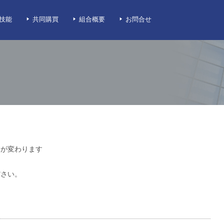
技能
共同購買
組合概要
お問合せ
金が変わります
ださい。