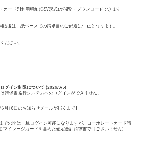
細・カード別利用明細(CSV形式)が閲覧・ダウンロードできます！
開始後は、紙ベースでの請求書のご郵送は中止となります。
せください。
グイン制限について (2026/6/5)
中は請求書発行システムへのログインができません。
26年6月18日のお知らせメールが届くまで】
時ごろまでの間は一旦ログイン可能になりますが、コーポレートカード請
注:マイレージカードを含めた確定合計請求書ではございません)