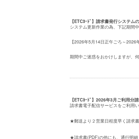
【ETCｶｰﾄﾞ】請求書発行システムのロ
システム更新作業の為、下記期間
【2026年5月14日正午ごろ～20
期間中ご迷惑をおかけしますが、
【ETCｶｰﾄﾞ】2026年3月ご利用分請
請求書電子配信サービスをご利用
★郵送より２営業日程度早く請求
★請求書(PDF)の他にも、通行明